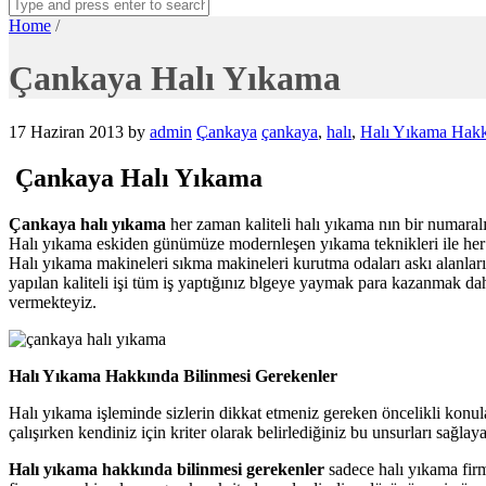
Home
/
Çankaya Halı Yıkama
17 Haziran 2013
by
admin
Çankaya
çankaya
,
halı
,
Halı Yıkama Hakk
Çankaya Halı Yıkama
Çankaya halı yıkama
her zaman kaliteli halı yıkama nın bir numaralı 
Halı yıkama eskiden günümüze modernleşen yıkama teknikleri ile her z
Halı yıkama makineleri sıkma makineleri kurutma odaları askı alanları
yapılan kaliteli işi tüm iş yaptığınız blgeye yaymak para kazanmak d
vermekteyiz.
Halı Yıkama Hakkında Bilinmesi Gerekenler
Halı yıkama işleminde sizlerin dikkat etmeniz gereken öncelikli konul
çalışırken kendiniz için kriter olarak belirlediğiniz bu unsurları sağl
Halı yıkama hakkında bilinmesi gerekenler
sadece halı yıkama firma