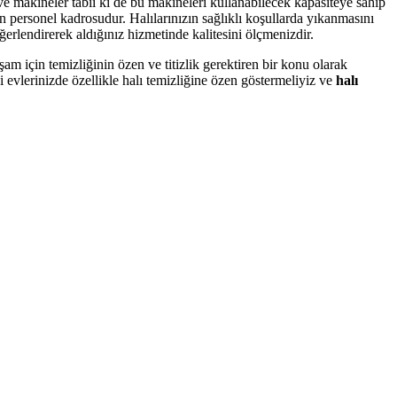
ve makineler tabii ki de bu makineleri kullanabilecek kapasiteye sahip
n personel kadrosudur. Halılarınızın sağlıklı koşullarda yıkanmasını
değerlendirerek aldığınız hizmetinde kalitesini ölçmenizdir.
şam için temizliğinin özen ve titizlik gerektiren bir konu olarak
 evlerinizde özellikle halı temizliğine özen göstermeliyiz ve
halı