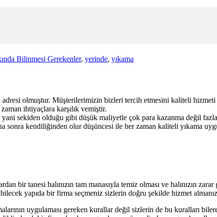
ında Bilinmesi Gerekenler
,
yerinde
,
yıkama
adresi olmuştur. Müşterilerimizin bizleri tercih etmesini kaliteli hizmet
aman ihtiyaçlara karşılık vemiştir.
 yani sekiden olduğu gibi düşük maliyetle çok para kazanma değil fazla
aha sonra kendiliğinden olur düşüncesi ile her zaman kaliteli yıkama u
ardan bir tanesi halınızın tam manasıyla temiz olması ve halınızın zara
ayabilecek yapıda bir firma seçmeniz sizlerin doğru şekilde hizmet almanız
larının uygulaması gereken kurallar değil sizlerin de bu kuralları bilere