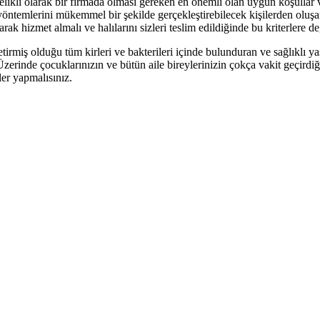
elikli olarak bir firmada olması gereken en önemli olan uygun koşullar 
a yöntemlerini mükemmel bir şekilde gerçekleştirebilecek kişilerden oluşa
larak hizmet almalı ve halılarını sizleri teslim edildiğinde bu kriterlere 
getirmiş olduğu tüm kirleri ve bakterileri içinde bulunduran ve sağlıklı ya
erinde çocuklarınızın ve bütün aile bireylerinizin çokça vakit geçirdiği
er yapmalısınız.