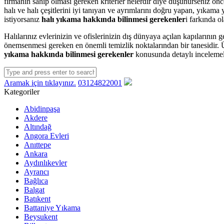
firmanın sahip olması gereken kriterler nelerdir diye düşünürseniz önc
halı ve halı çeşitlerini iyi tanıyan ve ayrımlarını doğru yapan, yıkam
istiyorsanız
halı yıkama hakkında bilinmesi gerekenler
i farkında o
Halılarınız evlerinizin ve ofislerinizin dış dünyaya açılan kapılarının 
önemsenmesi gereken en önemli temizlik noktalarından bir tanesidir. Üz
yıkama hakkında bilinmesi gerekenler
konusunda detaylı incelemel
Aramak için tıklayınız.
03124822001
Kategoriler
Abidinpaşa
Akdere
Altındağ
Angora Evleri
Anıttepe
Ankara
Aydınlıkevler
Ayrancı
Bağlıca
Balgat
Batıkent
Battaniye Yıkama
Beysukent