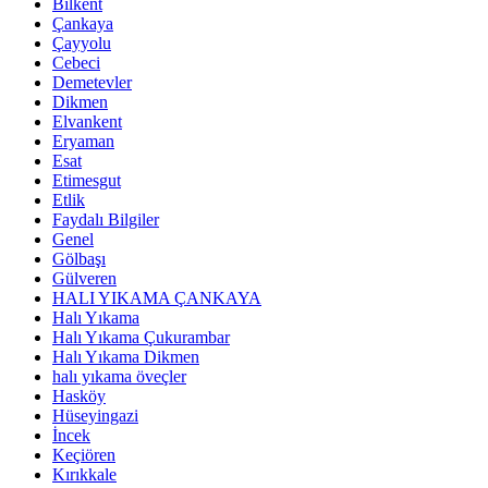
Bilkent
Çankaya
Çayyolu
Cebeci
Demetevler
Dikmen
Elvankent
Eryaman
Esat
Etimesgut
Etlik
Faydalı Bilgiler
Genel
Gölbaşı
Gülveren
HALI YIKAMA ÇANKAYA
Halı Yıkama
Halı Yıkama Çukurambar
Halı Yıkama Dikmen
halı yıkama öveçler
Hasköy
Hüseyingazi
İncek
Keçiören
Kırıkkale