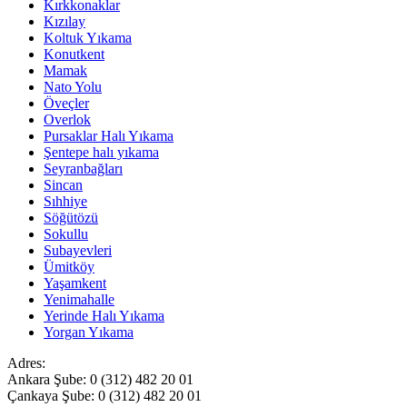
Kırkkonaklar
Kızılay
Koltuk Yıkama
Konutkent
Mamak
Nato Yolu
Öveçler
Overlok
Pursaklar Halı Yıkama
Şentepe halı yıkama
Seyranbağları
Sincan
Sıhhiye
Söğütözü
Sokullu
Subayevleri
Ümitköy
Yaşamkent
Yenimahalle
Yerinde Halı Yıkama
Yorgan Yıkama
Adres:
Ankara Şube: 0 (312) 482 20 01
Çankaya Şube: 0 (312) 482 20 01