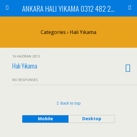
ANKARA HALI YIKAMA 0312 482 20 01 ÇİLEK HALI YIKAMA KOLTUK YIKAMA DİKMEN ÇANKAYA GÖLBAŞI MAMAK
Categories ›
Halı Yıkama
16 HAZIRAN 2013
Halı Yıkama
NO RESPONSES
Back to top
Mobile
Desktop