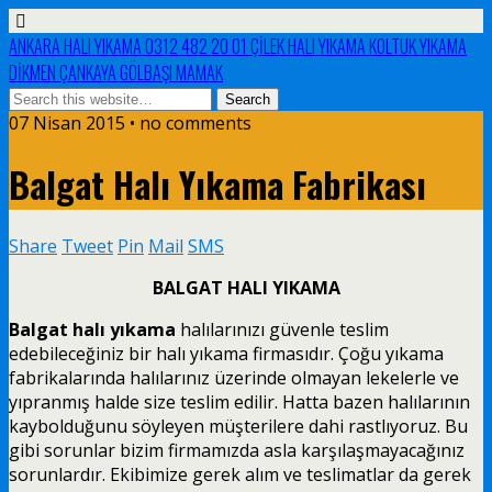
ANKARA HALI YIKAMA 0312 482 20 01 ÇİLEK HALI YIKAMA KOLTUK YIKAMA
DİKMEN ÇANKAYA GÖLBAŞI MAMAK
07 Nisan 2015 • no comments
Balgat Halı Yıkama Fabrikası
Share
Tweet
Pin
Mail
SMS
BALGAT HALI YIKAMA
Balgat halı yıkama
halılarınızı güvenle teslim
edebileceğiniz bir halı yıkama firmasıdır. Çoğu yıkama
fabrikalarında halılarınız üzerinde olmayan lekelerle ve
yıpranmış halde size teslim edilir. Hatta bazen halılarının
kaybolduğunu söyleyen müşterilere dahi rastlıyoruz. Bu
gibi sorunlar bizim firmamızda asla karşılaşmayacağınız
sorunlardır. Ekibimize gerek alım ve teslimatlar da gerek