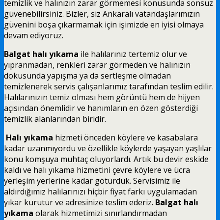
temizlik ve halınızın zarar görmemesi konusunda sonsuz
güvenebilirsiniz. Bizler, siz Ankaralı vatandaşlarımızın
güvenini boşa çıkarmamak için işimizde en iyisi olmaya
devam ediyoruz.
Balgat halı yıkama
ile halılarınız tertemiz olur ve
yıpranmadan, renkleri zarar görmeden ve halınızın
dokusunda yapışma ya da sertleşme olmadan
temizlenerek servis çalışanlarımız tarafından teslim edilir.
Halılarınızın temiz olması hem görüntü hem de hijyen
açısından önemlidir ve hanımların en özen gösterdiği
temizlik alanlarından biridir.
Halı yıkama
hizmeti önceden köylere ve kasabalara
kadar uzanmıyordu ve özellikle köylerde yaşayan yaşlılar
konu komşuya muhtaç oluyorlardı. Artık bu devir eskide
kaldı ve halı yıkama hizmetini çevre köylere ve ücra
yerleşim yerlerine kadar götürdük. Servisimiz ile
aldırdığımız halılarınızı hiçbir fiyat farkı uygulamadan
yıkar kurutur ve adresinize teslim ederiz.
Balgat halı
yıkama
olarak hizmetimizi sınırlandırmadan