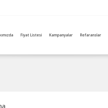
kımızda
Fiyat Listesi
Kampanyalar
Refaranslar
ma