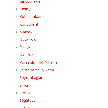
Kırkkonaklar
Kızılay
Koltuk Yıkama
Konutkent
Mamak
Nato Yolu
Öveçler
Overlok
Pursaklar Halı Yıkama
Şentepe halı yıkama
Seyranbağları
Sincan
Sıhhiye
Söğütözü
Sokullu