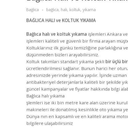
Bağlıca
bağlıca
,
halı
,
koltuk
,
yıkama
BAĞLICA HALI ve KOLTUK YIKAMA
Bağlıca halı ve koltuk yıkama
işlemleri Ankara ve
işlemleri kaliteli ve güvenli bir firma arayan müşte
Koltuklarınız ilk günkü temizliğine parlaklığına
düşünmeden bizleri arayabilirsiniz.
Koltuk takımları standart yıkama şekli
bir üçlü bir
ücretlendirilmesi sağlanır. Bunun harici her otur
adresinizde yerinde yıkama yapılır. İşinde uzman 
antibakteriyel deterjanlarla kaliteli bir şekilde yı
güncel kampanyalar ve fiyatlar hakkında bilgi alabi
Bağlıca halı yıkama
şlemleri ise iki bin metre kare alan üzerine kur
makineleri ile donatılmış kesinlikle oto yıkama 
Dünya nın en kapsamlı ve en kaliteli arama moto
bilgilere ulaşabilirsiniz