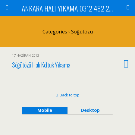
ANKARA HALI YIKAMA 0312 482 20 01 ÇİLEK HALI YIKAMA KOLTUK YIKAMA DİKMEN ÇANKAYA GÖLBAŞI MAMAK
Categories ›
Söğütözü
17 HAZIRAN 2013
Söğütözü Halı Koltuk Yıkama
Back to top
Mobile
Desktop