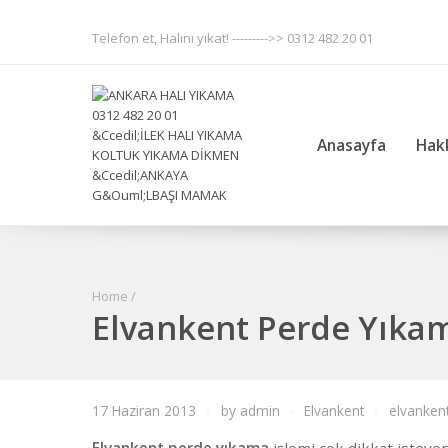
Telefon et, Halını yıkat! --------->> 0312 482 20 01
Anasayfa
Hak
Home
/
Elvankent Perde Yıka
17 Haziran 2013
by
admin
Elvankent
elvanken
Elvankent perde yıkama
işlemi çok dikkat istey