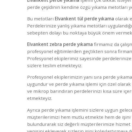
perde çeşidinin kendine özgü yıkama metotları y
Bu metotları
Elvankent tül perde yıkama
olarak 
Perdelerinize yanlış yıkama metotları uygulandığ
sebepten dolayı bu noktaya büyük önem vermekt
Elvankent zebra perde yıkama
firmamız da çalış
profesyonel eğitimlerden geçtikten sonra firmamı
Profesyonel ekiplerimiz sayesinde perdelerinize h
sizlere teslim etmekteyiz.
Profesyonel ekiplerimizin yanı sıra perde yıka
uygundur ve perde yıkama işlemi için özel olarak i
ve mikrop barındıran perdelerinizi kısa süre içer
etmekteyiz.
Ayrıca perde yıkama işlemini sizlere uygun gelecek
müşterilerimizi hem mutlu etmekte hem de işini k
bulundurarak siz değerli müşterilerimize hizme
yenisini ekleyerek sizlerin işini kolaylaştırmaya