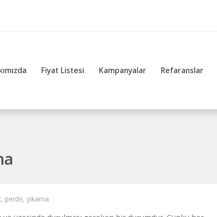
kımızda
Fiyat Listesi
Kampanyalar
Refaranslar
ma
t
,
perde
,
yıkama
en ve üzerinde durulması gereken bir durumdur. Çünkü her