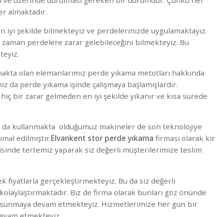
er almaktadır.
en iyi şekilde bilmekteyiz ve perdelerinizde uygulamaktayız.
ı zaman perdelere zarar gelebileceğini bilmekteyiz. Bu
eyiz.
makta olan elemanlarımız perde yıkama metotları hakkında
z da perde yıkama işinde çalışmaya başlamışlardır.
iç bir zarar gelmeden en iyi şekilde yıkanır ve kısa sürede
ma da kullanmakta olduğumuz makineler de son teknolojiye
mal edilmiştir.
Elvankent stor perde yıkama
firması olarak kir
isinde tertemiz yaparak siz değerli müşterilerimize teslim
 fiyatlarla gerçekleştirmekteyiz. Bu da siz değerli
olaylaştırmaktadır. Biz de firma olarak bunları göz önünde
t sunmaya devam etmekteyiz. Hizmetlerimize her gün bir
 devam etmekteyiz.