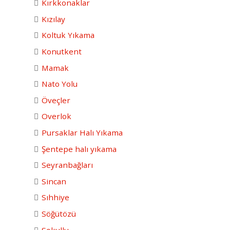
Kırkkonaklar
Kızılay
Koltuk Yıkama
Konutkent
Mamak
Nato Yolu
Öveçler
Overlok
Pursaklar Halı Yıkama
Şentepe halı yıkama
Seyranbağları
Sincan
Sıhhiye
Söğütözü
Sokullu