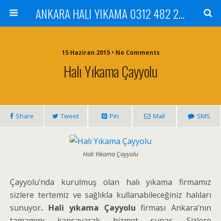
ANKARA HALI YIKAMA 0312 482 20 01 ÇİLEK HALI YIKAMA KOLTUK YIKAMA DİKMEN ÇANKAYA GÖLBAŞI MAMAK
15 Haziran 2015 • No Comments
Halı Yıkama Çayyolu
Share
Tweet
Pin
Mail
SMS
Halı Yıkama Çayyolu
Çayyolu’nda kurulmuş olan halı yıkama firmamız
sizlere tertemiz ve sağlıkla kullanabileceğiniz halıları
sunuyor
. Hali yıkama Çayyolu
firması Ankara’nın
tamamını kapsayarak hizmet sunar. Sizlere