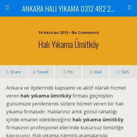
ANKARA HALI YIKAMA 0312 482 20 01 ÇİLEK HALI YIKAMA KOLTUK YIKAMA DİKMEN ÇANKAYA GÖLBAŞI MAMAK
16 Haziran 2015 • No Comments
Halı Yıkama Ümitköy
Share
Tweet
Pin
Mail
SMS
Ankara ve ilçelerinde kapsamlı ve aktif olarak hizmet
veren
halı yıkama ümitköy
firması geçmişten
günümüze yenilenerek sizlere hizmet veren bir halı
yıkama firmasıdır. Halılarınız artık gönül rahatlığı
içinde emanet edebileceğiniz
halı yıkama ümitköy
firmasının profesyonel ellerinde kusursuz temizliğe
kavuşuyor. Halı yıkama işlemini aşamalarıyla