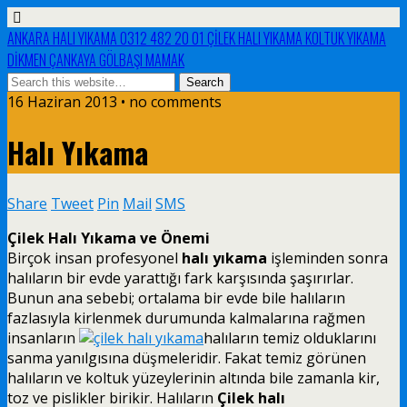
ANKARA HALI YIKAMA 0312 482 20 01 ÇİLEK HALI YIKAMA KOLTUK YIKAMA
DİKMEN ÇANKAYA GÖLBAŞI MAMAK
16 Haziran 2013 • no comments
Halı Yıkama
Share
Tweet
Pin
Mail
SMS
Çilek Halı Yıkama ve Önemi
Birçok insan profesyonel
halı yıkama
işleminden sonra
halıların bir evde yarattığı fark karşısında şaşırırlar.
Bunun ana sebebi; ortalama bir evde bile halıların
fazlasıyla kirlenmek durumunda kalmalarına rağmen
insanların
halıların temiz olduklarını
sanma yanılgısına düşmeleridir. Fakat temiz görünen
halıların ve koltuk yüzeylerinin altında bile zamanla kir,
toz ve pislikler birikir. Halıların
Çilek halı