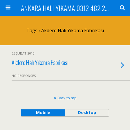
ANKARA HALI YIKAMA 0312 482 20 01 ÇİLEK HALI YIKAMA KOLTUK YIKAMA DİKMEN ÇANKAYA GÖLBAŞI MAMAK
Tags › Akdere Halı Yıkama Fabrikası
25 ŞUBAT 2015
Akdere Halı Yıkama Fabrikası
NO RESPONSES
Back to top
Mobile
Desktop