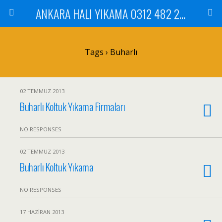
ANKARA HALI YIKAMA 0312 482 20 01 ÇİLEK HALI YIKAMA KOLTUK YIKAMA DİKMEN ÇANKAYA GÖLBAŞI MAMAK
Tags › Buharlı
02 TEMMUZ 2013
Buharlı Koltuk Yıkama Firmaları
NO RESPONSES
02 TEMMUZ 2013
Buharlı Koltuk Yıkama
NO RESPONSES
17 HAZIRAN 2013