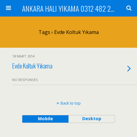
ANKARA HALI YIKAMA 0312 482 20 01 ÇİLEK HALI YIKAMA KOLTUK YIKAMA DİKMEN ÇANKAYA GÖLBAŞI MAMAK
Tags › Evde Koltuk Yıkama
18 MART 2014
Evde Koltuk Yıkama
NO RESPONSES
Back to top
Mobile
Desktop