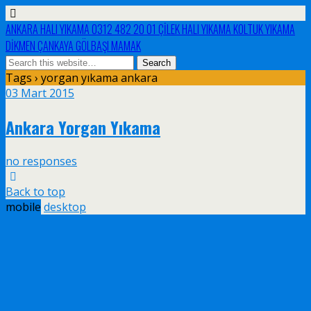
ANKARA HALI YIKAMA 0312 482 20 01 ÇİLEK HALI YIKAMA KOLTUK YIKAMA
DİKMEN ÇANKAYA GÖLBAŞI MAMAK
Tags › yorgan yıkama ankara
03 Mart 2015
Ankara Yorgan Yıkama
no responses
Back to top
mobile
desktop