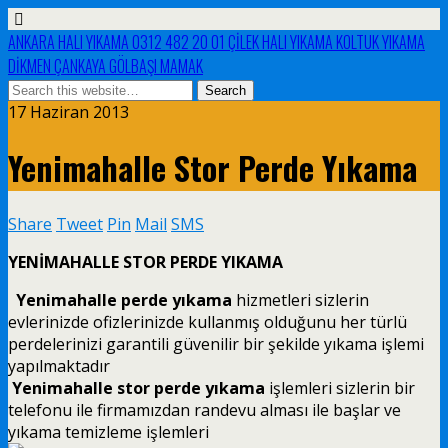
ANKARA HALI YIKAMA 0312 482 20 01 ÇİLEK HALI YIKAMA KOLTUK YIKAMA
DİKMEN ÇANKAYA GÖLBAŞI MAMAK
17 Haziran 2013
Yenimahalle Stor Perde Yıkama
Share
Tweet
Pin
Mail
SMS
YENİMAHALLE STOR PERDE YIKAMA
Yenimahalle perde yıkama
hizmetleri sizlerin
evlerinizde ofizlerinizde kullanmış olduğunu her türlü
perdelerinizi garantili güvenilir bir şekilde yıkama işlemi
yapılmaktadır
Yenimahalle stor perde yıkama
işlemleri sizlerin bir
telefonu ile firmamızdan randevu alması ile başlar ve
yıkama temizleme işlemleri