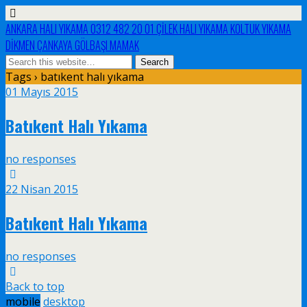
ANKARA HALI YIKAMA 0312 482 20 01 ÇİLEK HALI YIKAMA KOLTUK YIKAMA
DİKMEN ÇANKAYA GÖLBAŞI MAMAK
Tags › batıkent halı yıkama
01 Mayıs 2015
Batıkent Halı Yıkama
no responses
22 Nisan 2015
Batıkent Halı Yıkama
no responses
Back to top
mobile
desktop