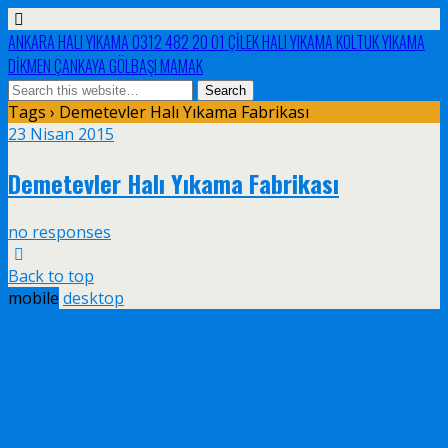
ANKARA HALI YIKAMA 0312 482 20 01 ÇİLEK HALI YIKAMA KOLTUK YIKAMA
DİKMEN ÇANKAYA GÖLBAŞI MAMAK
Tags › Demetevler Halı Yıkama Fabrikası
23 Nisan 2015
Demetevler Halı Yıkama Fabrikası
no responses
Back to top
mobile
desktop